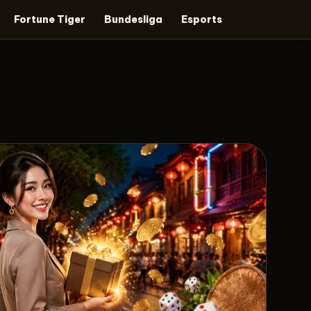
Fortune Tiger
Bundesliga
Esports