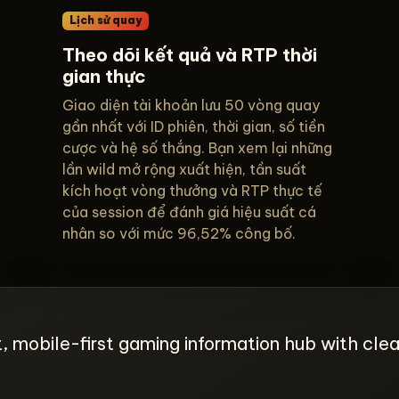
Lịch sử quay
Theo dõi kết quả và RTP thời
gian thực
Giao diện tài khoản lưu 50 vòng quay
gần nhất với ID phiên, thời gian, số tiền
cược và hệ số thắng. Bạn xem lại những
lần wild mở rộng xuất hiện, tần suất
kích hoạt vòng thưởng và RTP thực tế
của session để đánh giá hiệu suất cá
nhân so với mức 96,52% công bố.
t, mobile-first gaming information hub with cl