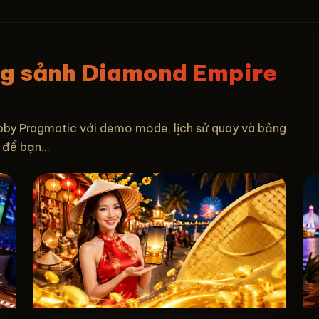
ong sảnh Diamond Empire
bby Pragmatic với demo mode, lịch sử quay và bảng
 để bạn...