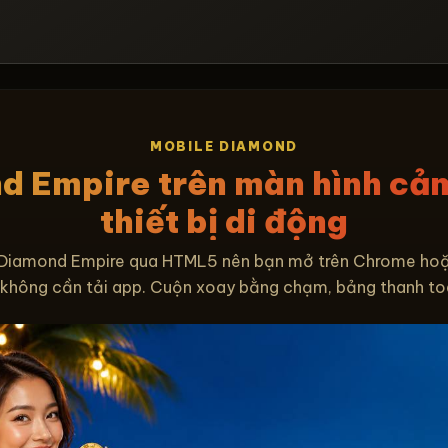
MOBILE DIAMOND
d Empire trên màn hình cảm
thiết bị di động
 Diamond Empire qua HTML5 nên bạn mở trên Chrome hoặc
không cần tải app. Cuộn xoay bằng chạm, bảng thanh toá