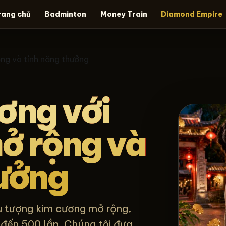
rang chủ
Badminton
Money Train
Diamond Empire
ng và tính năng thưởng
ơng với
ở rộng và
hưởng
u tượng kim cương mở rộng,
 đến 500 lần. Chúng tôi đưa