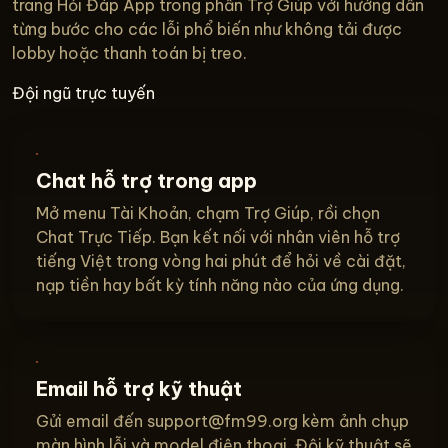
trang Hỏi Đáp App trong phần Trợ Giúp với hướng dẫn
từng bước cho các lỗi phổ biến như không tải được
lobby hoặc thanh toán bị treo.
Đội ngũ trực tuyến
Chat hỗ trợ trong app
Mở menu Tài Khoản, chạm Trợ Giúp, rồi chọn
Chat Trực Tiếp. Bạn kết nối với nhân viên hỗ trợ
tiếng Việt trong vòng hai phút để hỏi về cài đặt,
nạp tiền hay bất kỳ tính năng nào của ứng dụng.
Email hỗ trợ kỹ thuật
Gửi email đến
support@fm99.org
kèm ảnh chụp
màn hình lỗi và model điện thoại. Đội kỹ thuật sẽ