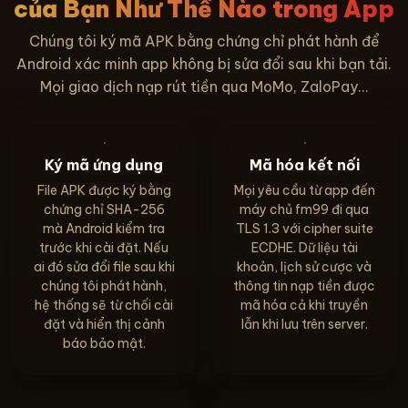
của Bạn Như Thế Nào trong App
Chúng tôi ký mã APK bằng chứng chỉ phát hành để
Android xác minh app không bị sửa đổi sau khi bạn tải.
Mọi giao dịch nạp rút tiền qua MoMo, ZaloPay...
Ký mã ứng dụng
Mã hóa kết nối
File APK được ký bằng
Mọi yêu cầu từ app đến
chứng chỉ SHA-256
máy chủ fm99 đi qua
mà Android kiểm tra
TLS 1.3 với cipher suite
trước khi cài đặt. Nếu
ECDHE. Dữ liệu tài
ai đó sửa đổi file sau khi
khoản, lịch sử cược và
chúng tôi phát hành,
thông tin nạp tiền được
hệ thống sẽ từ chối cài
mã hóa cả khi truyền
đặt và hiển thị cảnh
lẫn khi lưu trên server.
báo bảo mật.