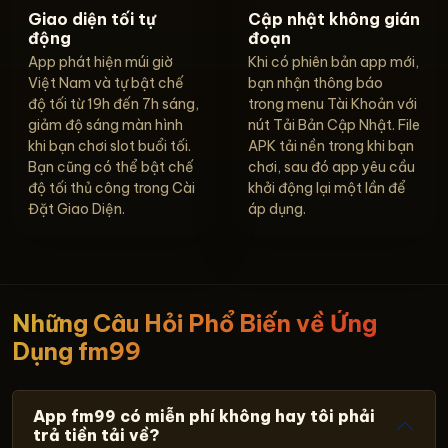
Giao diện tối tự
Cập nhật không gián
động
đoạn
App phát hiện múi giờ
Khi có phiên bản app mới,
Việt Nam và tự bật chế
bạn nhận thông báo
độ tối từ 19h đến 7h sáng,
trong menu Tài Khoản với
giảm độ sáng màn hình
nút Tải Bản Cập Nhật. File
khi bạn chơi slot buổi tối.
APK tải nền trong khi bạn
Bạn cũng có thể bật chế
chơi, sau đó app yêu cầu
độ tối thủ công trong Cài
khởi động lại một lần để
Đặt Giao Diện.
áp dụng.
Những Câu Hỏi Phổ Biến về Ứng
Dụng fm99
App fm99 có miễn phí không hay tôi phải
trả tiền tải về?