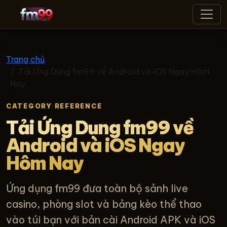
fm99
Trang chủ
Tải Ứng Dụng fm99 về Android và iOS Ngay Hôm
Nay
CATEGORY REFERENCE
Tải Ứng Dụng fm99 về
Android và iOS Ngay
Hôm Nay
Ứng dụng fm99 đưa toàn bộ sảnh live
casino, phòng slot và bảng kèo thể thao
vào túi bạn với bản cài Android APK và iOS