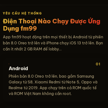
YÊU CẦU HỆ THỐNG
Điện Thoại Nào Chạy Được Ứng
Dụng fm99
App fm99 hoạt động trên mọi thiết bị Android từ phiên
bản 8.0 Oreo trở lên và iPhone chạy iOS 13 trở lên. Bạn
cần ít nhất 2 GB RAM để lobby...
01
Android
Phiên bản 8.0 Oreo trở lên, bao gồm Samsung
Galaxy từ S8, Xiaomi Redmi từ Note 5, Oppo và
Realme từ 2019. App chạy trên cả ROM quốc tế
và ROM Việt Nam không cần root.