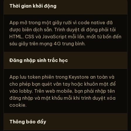
Thời gian khởi động
App mở trong một giây rưỡi vì code native đã
được biên dịch sẵn. Trình duyệt di động phải tải
HTML, CSS và JavaScript mỗi lần, mất từ bốn đến
sáu giây trên mạng 4G trung bình.
Đăng nhập sinh trắc học
App lưu token phiên trong Keystore an toàn và
cho phép bạn quét vân tay hoặc khuôn mặt để
vào lobby. Trên web mobile, bạn phải nhập tên
đăng nhập và mật khẩu mỗi khi trình duyệt xóa
cookie.
Thông báo đẩy