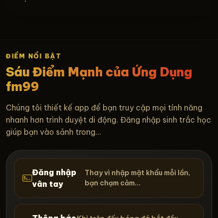
ĐIỂM NỔI BẬT
Sáu Điểm Mạnh của Ứng Dụng
fm99
Chúng tôi thiết kế app để bạn truy cập mọi tính năng
nhanh hơn trình duyệt di động. Đăng nhập sinh trắc học
giúp bạn vào sảnh trong...
Đăng nhập
Thay vì nhập mật khẩu mỗi lần,
bạn chạm cảm...
vân tay