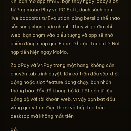
Khi bạn mở app fm99, bạn thấy ngay lobby slot
từ Pragmatic Play và PG Soft, danh sách bàn
live baccarat từ Evolution, cùng betslip thể thao
sẵn sàng nhận cược nhanh. Thay vì gõ địa chỉ
web, bạn chạm vào biểu tượng và app sẽ nhớ
phiên đăng nhập qua Face ID hoặc Touch ID. Nút
nạp tiền hiện ngay MoMo,
ZaloPay và VNPay trong một hàng, không cần
chuyển tab trình duyệt. Khi có trận đấu sắp khởi
động hoặc slot feature đang chạy, bạn nhận
thông báo đẩy để không bỏ lỡ. Tất cả dữ liệu
đồng bộ với tài khoản web, vì vậy bạn bắt đầu
vòng quay trên điện thoại và tiếp tục trên
desktop mà không mất tiến
độ.