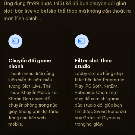
Ứng dụng fm99 được thiết kế để bạn chuyển đổi giữa
slot, bàn live và betslip thể thao mà không cần thoát ra
màn hình chính...
Chuyển đổi game
Filter slot theo
nhanh
studio
Thanh menu dưới cùng
Lobby slot có hàng chip
luôn hiển thị năm biểu
filter bên trên: Pragmatic
tượng: Slot, Live, Thể
Play, PG Soft, NetEnt,
Thao, Khuyến Mãi và Tài
Habanero. Chạm một
Khoản. Bạn chạm để
chip để xem chỉ game
chuyển phòng trong nửa
của studio đó, giúp bạn
giây, không cần đợi tải lại
tìm được Sweet Bonanza
trang như trên web
hay Gates of Olympus
mobile.
trong hai giây.