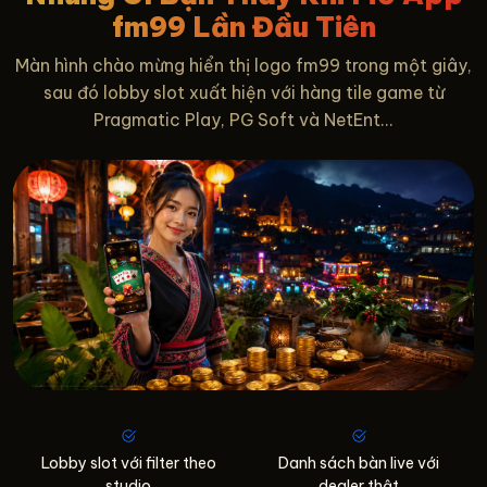
fm99 Lần Đầu Tiên
Màn hình chào mừng hiển thị logo fm99 trong một giây,
sau đó lobby slot xuất hiện với hàng tile game từ
Pragmatic Play, PG Soft và NetEnt...
Lobby slot với filter theo
Danh sách bàn live với
studio
dealer thật