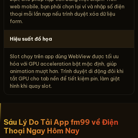
web mobile, bạn phải chọn lại ví và nhập số điện
thoại mỗi lần nạp nếu trình duyệt xóa dữ liệu
form.
Hiệu suất đồ họa
Slot chạy trên app dùng WebView được tối ưu
hóa với GPU acceleration bật mặc định, giúp
animation mượt hơn. Trình duyệt di động đôi khi
tắt GPU cho tab nền để tiết kiệm pin, làm giật
hình khi quay slot.
Sáu Lý Do Tải App fm99 về Điện
Thoại Ngay Hôm Nay