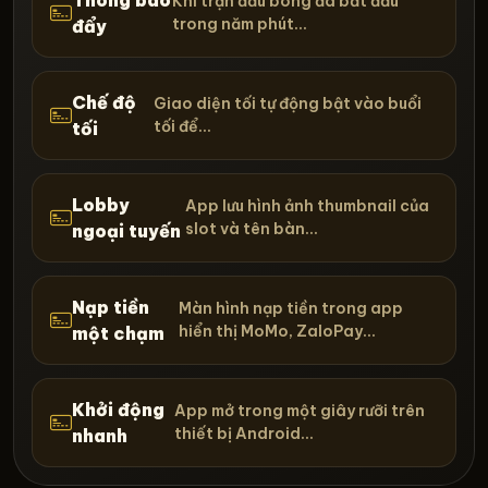
Thông báo
Khi trận đấu bóng đá bắt đầu
trong năm phút...
đẩy
Chế độ
Giao diện tối tự động bật vào buổi
tối để...
tối
Lobby
App lưu hình ảnh thumbnail của
slot và tên bàn...
ngoại tuyến
Nạp tiền
Màn hình nạp tiền trong app
hiển thị MoMo, ZaloPay...
một chạm
Khởi động
App mở trong một giây rưỡi trên
thiết bị Android...
nhanh